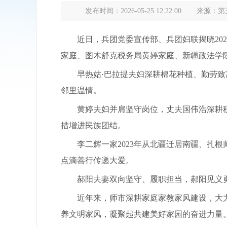
发布时间：2026-05-25 12:22:00
来源：第
近日，兵团党委宣传部、兵团妇联揭晓2025
家庭、图木舒克税务局黄婷家庭、新疆政法学
早热姑·巴拉提夫妇深耕棉花种植、勤劳致富
邻里温情。
黄婷夫妇并肩坚守岗位，丈夫国伟浩深耕税源
措增进民族团结。
李二辉一家2023年从北疆迁居南疆、扎根
点滴善行传递大爱。
郝阳夫妻双向坚守、履职担当，郝阳见义勇
近年来，师市深耕家庭家教家风建设，大力
养文明家风，凝聚起共建美好家园的奋进力量