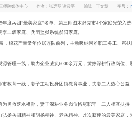
三师融媒体中心
作者：张远琴 谢霞平
编辑：丁文慧
字号：
年度兵团“最美家庭”名单。第三师图木舒克市4个家庭光荣入选
院李二辉家庭、兵团监狱系统郝阳家庭。
，棉花产量常年位居连队前列，主动吸纳困难职工务工、帮扶
管理一线，助力企业减负6000余万元，黄婷深耕行政岗位、
师市教育一线，妻子主动投身团镇教育事业，夫妻二人热心公益
为勇救落水祖孙，妻子深耕业务岗位恪尽职守，二人相互扶持，
弘扬兵团精神和胡杨精神、老兵精神。此次获评的最美家庭，为
。