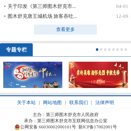
关于印发《第三师图木舒克市...
04-01
图木舒克唐王城机场 旅客吞吐...
12-09
查看更多
专题专栏
1
2
3
4
5
6
7
8
关于本站
|
网站地图
|
联系我们
|
法律声明
主办：第三师图木舒克市人民政府
承办：第三师图木舒克市互联网信息办公室
公网安备 66030002000101号
新ICP备17002001号