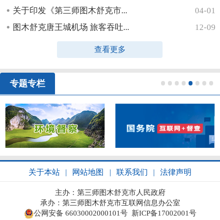
关于印发《第三师图木舒克市...
04-01
图木舒克唐王城机场 旅客吞吐...
12-09
查看更多
专题专栏
1
2
3
4
5
6
7
8
关于本站
|
网站地图
|
联系我们
|
法律声明
主办：第三师图木舒克市人民政府
承办：第三师图木舒克市互联网信息办公室
公网安备 66030002000101号
新ICP备17002001号