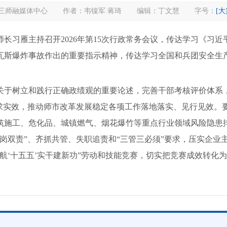
三师融媒体中心
作者：韦镍军 蒋琦
编辑：丁文慧
字号：
[大
习雁主持召开2026年第15次行政常务会议，传达学习《习
瓦斯爆炸事故作出的重要指示精神，传达学习全国和兵团安全生
于树立和践行正确政绩观的重要论述，完善干部考核评价体系，
、求实效，推动师市改革发展稳定各项工作落地落实、见行见效。
筑施工、危化品、城镇燃气、烟花爆竹等重点行业领域风险隐患
岗双责”、齐抓共管、失职追责和“三管三必须”要求，压实企业
航‘十五五’实干建新功”劳动和技能竞赛，切实把竞赛成效转化