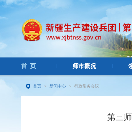
首 页
师市概况
|
|
首页
>
新闻中心
>
行政常务会议
第三师