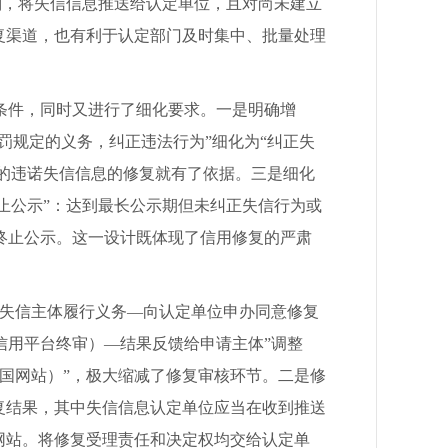
原则，将失信信息推送给认定单位，且对尚未建立
复渠道，也有利于认定部门及时集中、批量处理
条件，同时又进行了细化要求。一是明确增
罚规定的义务，纠正违法行为”细化为“纠正失
致的违诺失信信息的修复就有了依据。三是细化
终止公示”：达到最长公示期但未纠正失信行为或
终止公示。这一设计既体现了信用修复的严肃
失信主体履行义务—向认定单位申办同意修复
信用平台终审）—结果反馈给申请主体”调整
国网站）”，极大缩减了修复审核环节。二是修
反馈修复结果，其中失信信息认定单位应当在收到推送
网站。将修复受理责任和决定权均交给认定单