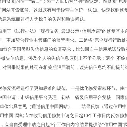
信用修复的唯一“窗口”；另一方面仍然坚持“谁认定、谁修复”
国”网站开设账号。这就既有利于经营主体统一认知、快速找到修
信息系统而进行人为操作的失误和贻误问题。
了《试行办法》“履行义务+最短公示+信用承诺”的修复基本
”，更加契合行业主管部门的监管需求。二是将“完全履行行政处
，更加符合不同类型失信信息的修复要求，比如因自主信用承诺导
：轻微失信信息、涉及个人的失信信息原则上不予公示；两个“不
，对附带期限的处罚在相关期限届满前，该失信信息均不能提前
复流程进行了更加标准的规范。一是优化修复审核环节。由“
中国申请：市级信用平台受理、初核—省级信用平台复核—国家
定单位出具意见（通过信用中国网站）——结果反馈（通过信用中
确规定“信用中国”网站应在收到信用修复申请之日起10个工作日内
，应当自受理申请之日起7个工作日内将结果提供给“信用中国”