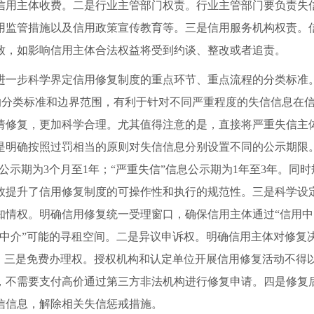
信用主体收费。二是行业主管部门权责。行业主管部门要负责失
用监管措施以及信用政策宣传教育等。三是信用服务机构权责。信
致，如影响信用主体合法权益将受到约谈、整改或者追责。
一步科学界定信用修复制度的重点环节、重点流程的分类标准。
信息的分类标准和边界范围，有利于针对不同严重程度的失信信息
请修复，更加科学合理。尤其值得注意的是，直接将严重失信主体
是明确按照过罚相当的原则对失信信息分别设置不同的公示期限。
息公示期为3个月至1年；“严重失信”信息公示期为1年至3年。
效提升了信用修复制度的可操作性和执行的规范性。三是科学设
知情权。明确信用修复统一受理窗口，确保信用主体通过“信用中
黑中介”可能的寻租空间。二是异议申诉权。明确信用主体对修复
诉。三是免费办理权。授权机构和认定单位开展信用修复活动不得
，不需要支付高价通过第三方非法机构进行修复申请。四是修复
信信息，解除相关失信惩戒措施。