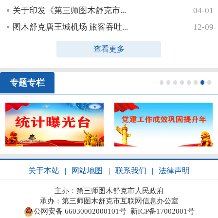
关于印发《第三师图木舒克市...
04-01
图木舒克唐王城机场 旅客吞吐...
12-09
查看更多
专题专栏
1
2
3
4
5
6
7
8
关于本站
|
网站地图
|
联系我们
|
法律声明
主办：第三师图木舒克市人民政府
承办：第三师图木舒克市互联网信息办公室
公网安备 66030002000101号
新ICP备17002001号