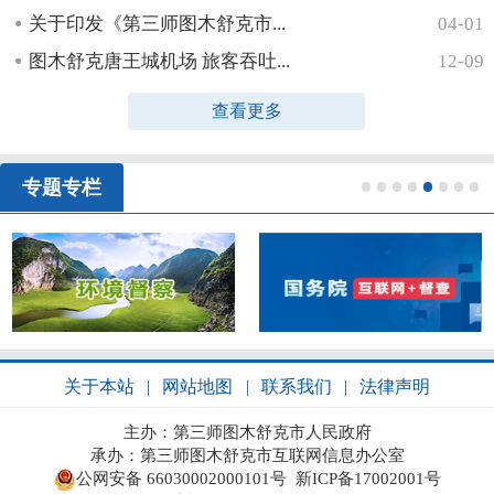
关于印发《第三师图木舒克市...
04-01
图木舒克唐王城机场 旅客吞吐...
12-09
查看更多
专题专栏
1
2
3
4
5
6
7
8
关于本站
|
网站地图
|
联系我们
|
法律声明
主办：第三师图木舒克市人民政府
承办：第三师图木舒克市互联网信息办公室
公网安备 66030002000101号
新ICP备17002001号