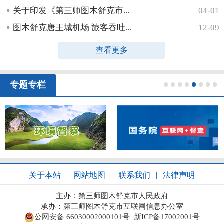
关于印发《第三师图木舒克市...
04-01
图木舒克唐王城机场 旅客吞吐...
12-09
查看更多
专题专栏
1
2
3
4
5
6
7
8
关于本站
|
网站地图
|
联系我们
|
法律声明
主办：第三师图木舒克市人民政府
承办：第三师图木舒克市互联网信息办公室
公网安备 66030002000101号
新ICP备17002001号