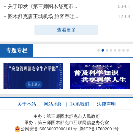
关于印发《第三师图木舒克市...
04-01
图木舒克唐王城机场 旅客吞吐...
12-09
查看更多
专题专栏
1
2
3
4
5
6
7
8
关于本站
|
网站地图
|
联系我们
|
法律声明
主办：第三师图木舒克市人民政府
承办：第三师图木舒克市互联网信息办公室
公网安备 66030002000101号
新ICP备17002001号