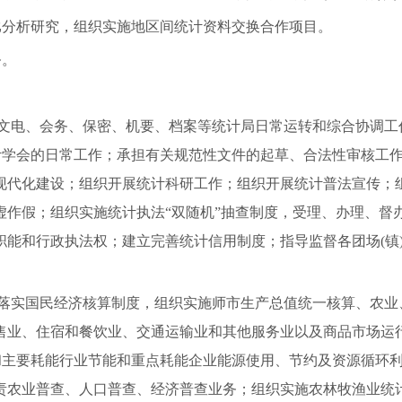
分析研究，组织实施地区间统计资料交换合作项目。
务。
责文电、会务、保密、机要、档案等统计局日常运转和综合协调工
统计学会的日常工作；承担有关规范性文件的起草、合法性审核工
现代化建设；组织开展统计科研工作；组织开展统计普法宣传；
虚作假；组织实施统计执法“双随机”抽查制度，受理、办理、督
职能和行政执法权；建立完善统计信用制度；指导监督各团场(镇
彻落实国民经济核算制度，组织实施师市生产总值统一核算、农业
售业、住宿和餐饮业、交通运输业和其他服务业以及商品市场运
济和主要耗能行业节能和重点耗能企业能源使用、节约及资源循环
责农业普查、人口普查、经济普查业务；组织实施农林牧渔业统